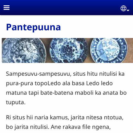
Skip to main content
Se
Pantepuuna
Sampesuvu-sampesuvu, situs hitu nitulisi ka
pura-pura topoLedo ala basa Ledo ledo
matuna tapi bate-batena maboli ka anata bo
tuputa.
Ri situs hii naria kamus, jarita nitesa ntotua,
bo jarita nitulisi. Ane rakava file ngena,